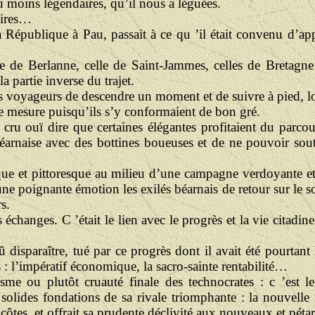
 ou moins légendaires, qu’il nous a léguées.
toires…
la République à Pau, passait à ce qu ’il était convenu d’app
celle de Berlanne, celle de Saint-Jammes, celles de Bretagn
a partie inverse du trajet.
e les voyageurs de descendre un moment et de suivre à pied, l
e mesure puisqu’ils s’y conformaient de bon gré.
i cru ouï dire que certaines élégantes profitaient du parc
 béarnaise avec des bottines boueuses et de ne pouvoir sou
ue et pittoresque au milieu d’une campagne verdoyante et my
 une poignante émotion les exilés béarnais de retour sur le so
s.
 échanges. C ’était le lien avec le progrès et la vie citadine 
dû disparaître, tué par ce progrès dont il avait été pourtan
: l’impératif économique, la sacro-sainte rentabilité…
e ou plutôt cruauté finale des technocrates : c ’est le 
 solides fondations de sa rivale triomphante : la nouvelle 
côtes, et offrait sa prudente déclivité aux nouveaux et péta