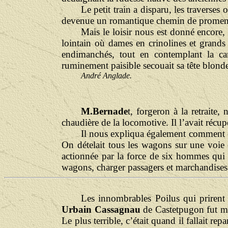
Le petit train a disparu, les traverses 
devenue un romantique chemin de promenad
Mais le loisir nous est donné encore, 
lointain où dames en crinolines et grands
endimanchés, tout en contemplant la ca
ruminement paisible secouait sa tête blonde
André Anglade.
M.Bernade
t, forgeron à la retraite
chaudière de la locomotive. Il l’avait récup
Il nous expliqua également comment on
On dételait tous les wagons sur une voie
actionnée par la force de six hommes qui 
wagons, charger passagers et marchandises e
L
es innombrables Poilus qui prirent 
Urbain Cassagnau
de Castetpugon fut mo
Le plus terrible, c’était quand il fallait rep