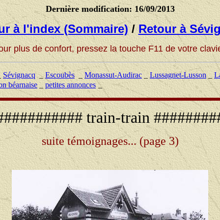
Dernière modification:
16/09/2013
ur à l'index (Sommaire)
/
Retour à Sévi
our plus de confort, pressez la touche F11 de votre clavie
_
Sévignacq
_
Escoubès
_
Monassut-Audirac
_
Lussagnet-Lusson
_
L
on béarnaise
_
petites annonces
_
########## train-train #######
suite témoignages... (page 3)