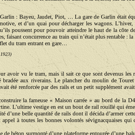
 Garlin : Bayeu, Jaudet, Piot, … La gare de Garlin était é
motive, et d’un quai pour décharger les wagons. L’hiver, qua
u’ils poussent pour pouvoir atteindre le haut de la côte de
, faisant concurrence au train qui n’était plus rentable : la
fflet du tram entrant en gare…
 1923)
our avoir vu le tram, mais il sait ce que sont devenus les r
é bradée aux riverains. Le plancher du moulin de Touret es
ait été renforcée par des rails et un petit supplément avait 
onstruire la fameuse « Maison carrée » au bord de la D42
ine. L’ultime vestige en est un bout de rail rouillé qui éme
é d’une belle quantité de rails dont il décida d’armer cett
it appel à toutes les bonnes volontés sévignacquaises qui 
ube de béton surmonté d’une plateforme entourée d’une balus