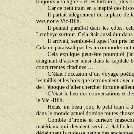
toujours « la ligne » et les histoires, plus
Car ce petit train en a inspiré des his
Il partait allègrement de la place de 
vers notre Vic-Bilh.
Il peinait paraît-il dans les côtes, 
Lembeye surtout. Cela était aussi dur dans l
Il arrivait, semble-t-il ,que l’on pri
Cela ne paraissait pas les incommoder outr
Cela explique peut-être pourquoi j’a
craignant d’arriver ainsi dans la capitale
concurrentes citadines …
C’était l’occasion d’un voyage poétiq
les taillis et les bois que retrouvaient avec
de l ’époque d’aller chercher fortune ailleur
C’était le lieu des conversations et des
le Vic -Bilh.
Hélas, un beau jour, le petit train a 
dans le monde actuel domine toutes choses 
Comble d’ironie et curieux masochism
matériaux qui devaient servir à établir les
dédaignant la rudesse native des anciennes 