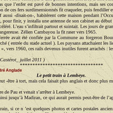
 que l’enfer est pavé de bonnes intentions, mais ses conn
n de ces fers surdimensionnés fit craqueler, puis fendiller et
f aussi -disait-on-, habitèrent cette maison pendant l’Occu
, pour finir, y installa une antenne de son cabinet au début
éléré. L’eau s’infiltrait partout et suintait. Les jours de gr
 dangereuse. Zélien Cambayou la fit raser vers 1965.
e ferrée avait été confiée par la Commune au forgeron Bour
é ( entrée du stade actuel ). Les paysans attachaient les lico
, vers 1960, ces rails devenus inutiles furent arrachés : l
Castérot_ juillet 2011 )
*********************************
ré Anglade
Le petit train à Lembeye.
eut -être à tort, mais cela faisait plus anglais et donc plu
ntre de Pau et venait s’arrêter à Lembeye.
s ainsi jusqu’à Madiran, ce qui aurait permis peut-être de 
train, si ce n ’est quelques photos et cartes postales ancien