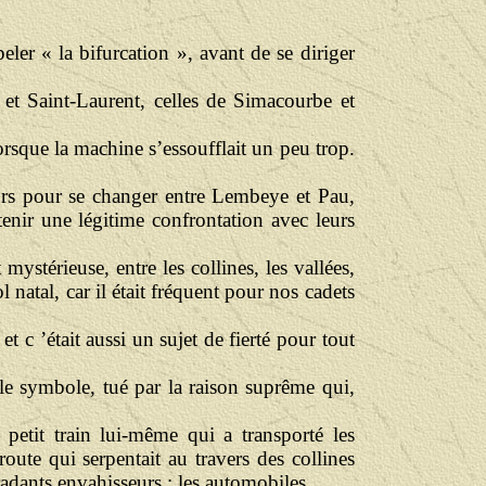
eler « la bifurcation », avant de se diriger
e et Saint-Laurent, celles de Simacourbe et
orsque la machine s’essoufflait un peu trop.
ours pour se changer entre Lembeye et Pau,
tenir une légitime confrontation avec leurs
stérieuse, entre les collines, les vallées,
l natal, car il était fréquent pour nos cadets
et c ’était aussi un sujet de fierté pour tout
t le symbole, tué par la raison suprême qui,
petit train lui-même qui a transporté les
route qui serpentait au travers des collines
radants envahisseurs : les automobiles.