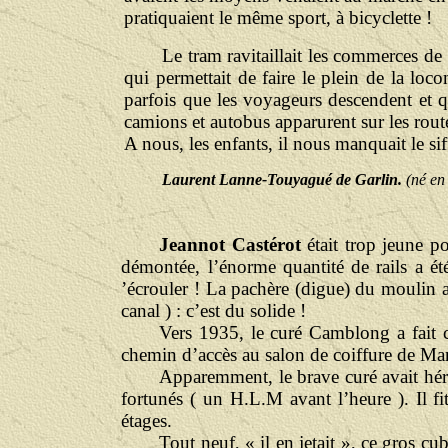
pratiquaient le même sport, à bicyclette !
Le tram ravitaillait les commerces de
qui permettait de faire le plein de la loco
parfois que les voyageurs descendent et q
camions et autobus apparurent sur les routes
A nous, les enfants, il nous manquait le si
Laurent Lanne-Touyagué de Garlin.
(né en
Jeannot Castérot
était trop jeune p
démontée, l’énorme quantité de rails a ét
’écrouler ! La pachère (digue) du moulin av
canal ) : c’est du solide !
Vers 1935, le curé Camblong a fait c
chemin d’accès au salon de coiffure de Mart
Apparemment, le brave curé avait hérit
fortunés ( un H.L.M avant l’heure ). Il f
étages.
Tout neuf, « il en jetait », ce gros c