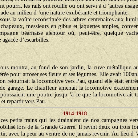
ont pourri, les rails ont rouillé ou ont servi à d ’autres usag
e au milieu d ’une nature exubérante et triomphante.
sous la voûte reconstituée des arbres centenaires aux lumin
 chapeaux, messieurs en gibus et jaquettes amples, conve
mpagne béarnaise alentour où, peut-être, quelque vach
 agacée d’escarbilles.
, nous montra, au fond de son jardin, la cuve métallique au
érée pour arroser ses fleurs et ses légumes. Elle avait 100an
 retournait la locomotive vers Pau, quand elle était entré
 de garage. Le chauffeur amenait la locomotive exactemen
poussaient une poutre jusqu ’à ce que la locomotive ait to
t repartir vers Pau.
1914-1918
ces petits trains qui les drainaient de nos campagnes ver
bilisé lors de la Grande Guerre. Il revint deux ou trois f
artir, avec la peur au ventre de ne jamais revenir. Au lieu d ’