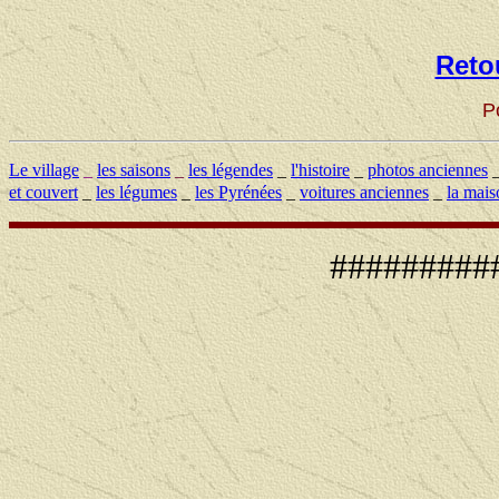
Reto
P
Le village
_
les saisons
_
les légendes
_
l'histoire
_
photos anciennes
et couvert
_
les légumes
_
les Pyrénées
_
voitures anciennes
_
la mais
##########