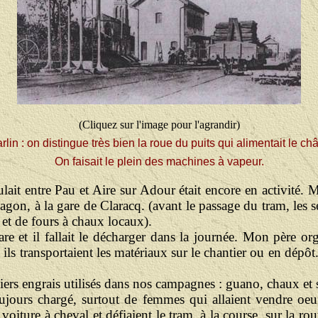
(Cliquez sur l'image pour l'agrandir)
lin : on distingue très bien la roue du puits qui alimentait le ch
On faisait le plein des machines à vapeur.
ulait entre Pau et Aire sur Adour était encore en activité. M
wagon, à la gare de Claracq. (avant le passage du tram, les s
 et de fours à chaux locaux).
are et il fallait le décharger dans la journée. Mon père org
 ils transportaient les matériaux sur le chantier ou en dépôt
miers engrais utilisés dans nos campagnes : guano, chaux et 
toujours chargé, surtout de femmes qui allaient vendre o
ture à cheval et défiaient le tram, à la course, sur la rout