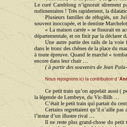
Le curé Camblong n’ignorait sûrement pas
rudimentaires ! Très rapidement, la dilatatio
Plusieurs familles de réfugiés, un Jui
souvent inoccupée, et le dentiste Marchelot
« La maison carrée » se fissurait en acc
départementale, et on finit par la déclarer
Une autre partie des rails de la voi
dans le tronc des chênes de la place du march
à toute épreuve. Quand le marché « tomba »
encore dans leur chair …
( à partir des souvenirs de Jean Palu-
Nous rejoignons ici la contribution d ’
And
Ce petit train qu’on appelait aussi ( p
la légende de Lembeye, du Vic-Bilh …
C’était le petit train qui partait du ce
Certains regrettaient qu’il n’aille pa
l’instar d’un illustre rival …
Il ne reste plus grand-chose du petit 