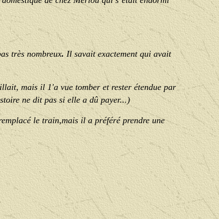
re domestique de chez Merlou qui s’était endormi
 pas très nombreux
.
Il savait exactement qui avait
lait, mais il 1'a vue tomber et rester étendue par
stoire ne dit pas si elle a dû payer...)
emplacé le train,mais il a préféré prendre une