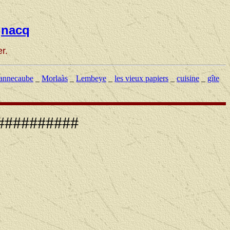
gnacq
r.
annecaube
_
Morlaàs
_
Lembeye
_
les vieux papiers
_
cuisine
_
gîte
###########