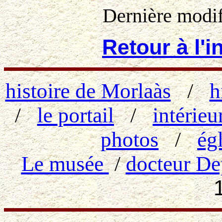
Dernière modi
Retour à l'
histoire de Morlaàs
/
h
/
le portail
/
intérieu
photos
/
ég
Le musée
/
docteur De