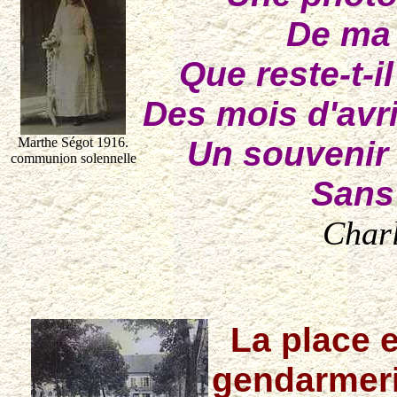
De ma 
Que reste-t-i
Des mois d'avr
Un souvenir 
Marthe Ségot 1916.
communion solennelle
Sans
Charl
La place e
gendarmeri