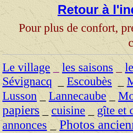
Retour à l'i
Pour plus de confort, p
c
Le village
_
les saisons
_
l
Sévignacq
_
Escoubès
_
M
Lusson
_
Lannecaube
_
Mo
papiers
_
cuisine
_
gîte et
Photos ancien
annonces
_