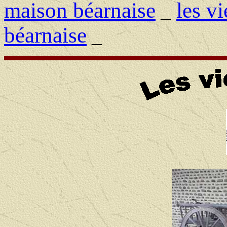
maison béarnaise
les v
_
béarnaise
_