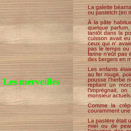
La galette béarna
ou pastetch (en 
À la pâte habitue
quelque parfum, 
tantôt dans la po
cuisson avait eu 
ceux qui n' avai
pas le temps ou 
farine n'eût pas é
des bergers en m
Les enfants étaie
au fer rouge, poi
Les merveilles
pousse l'herbe no
repliant un mor
l'imprégnait, o
monsieur actuels
Comme la crêpe 
couramment une g
La pastère était 
miel ou de peau