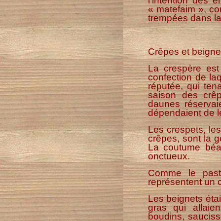
l'intention des e
« matefaim », co
trempées dans la 
Crêpes et beigne
La crespère est
confection de laq
réputée, qui ten
saison des crêp
daunes réservaie
dépendaient de le
Les crespets, le
crêpes, sont la 
La coutume béarn
onctueux.
Comme le pastet
représentent un 
Les beignets éta
gras qui allaie
boudins, saucisse