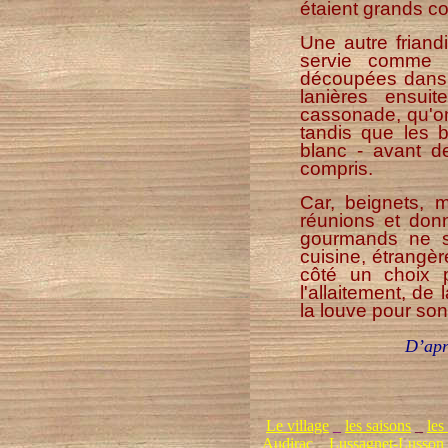
étaient grands c
Une autre friand
servie comme u
découpées dans 
lanières ensui
cassonade, qu'on
tandis que les 
blanc - avant d
compris.
Car, beignets, m
réunions et donn
gourmands ne s'
cuisine, étrangèr
côté un choix po
l'allaitement, de
la louve pour son
D’apr
Le village
_
les saisons
_
les
Audirac
_
Lussagnet-Lusson