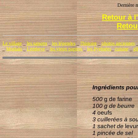
Dernière m
Retour à 
Retou
Le village
_
les saisons
_
les légendes
_
l'histoire
_
photos anciennes
_
Morlaàs
_
Lembeye
_
les vieux papiers
_
les Pyrénées
_
cuisine
_
gî
Ingrédients pou
500
g de farine
100 g de beurre
4
oeufs
3 cuillerées à s
1 sachet de
levu
1 pincée de sel