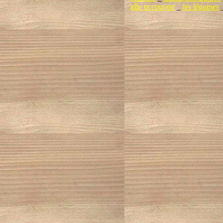
gîte et couvert
_
les légumes